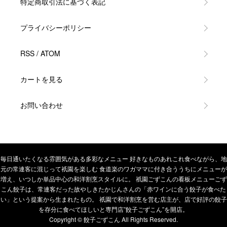
特定商取引法に基づく表記
プライバシーポリシー
RSS
/
ATOM
カートを見る
お問い合わせ
毎日通いたくなる雰囲気がある多彩なメニュー 好きなものあれこれ食べながら、地
元の常連客に混じって祇園を楽しむ 食道楽のワガママに付き合ううちにメニューが
増え、いつしか単品中心の和洋割烹スタイルに。 祇園ごずこんの看板メニューごず
こん餃子は、常連客だった故やしきたかじんさんの「赤ワインに合う餃子が食べた
い」という提案から生まれたもの。 祇園で和洋割烹を営む店主が、店で好評の餃子
を存分に食べてほしいと専門店”餃子ごずこん”を開店。
Copyright © 餃子ごずこん All Rights Reserved.